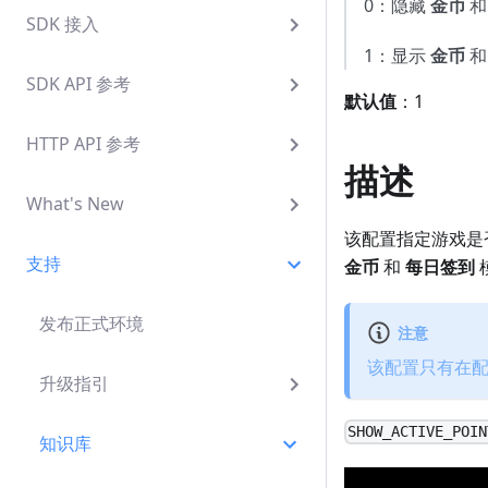
0：隐藏
金币
SDK 接入
1：显示
金币
SDK API 参考
默认值
：1
HTTP API 参考
描述
What's New
该配置指定游戏是
支持
金币
和
每日签到
发布正式环境
注意
该配置只有在配置 
升级指引
SHOW_ACTIVE_POIN
知识库