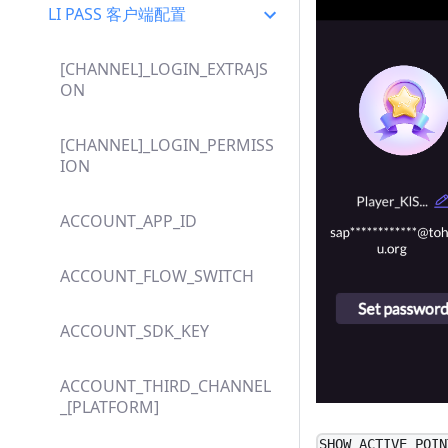
LI PASS 客户端配置
[CHANNEL]_LOGIN_EXTRAJS
ON
[CHANNEL]_LOGIN_PERMISS
ION
ACCOUNT_APP_ID
ACCOUNT_FLOW_SWITCH
ACCOUNT_SDK_KEY
ACCOUNT_THIRD_CHANNEL
_[PLATFORM]
SHOW_ACTIVE_POIN