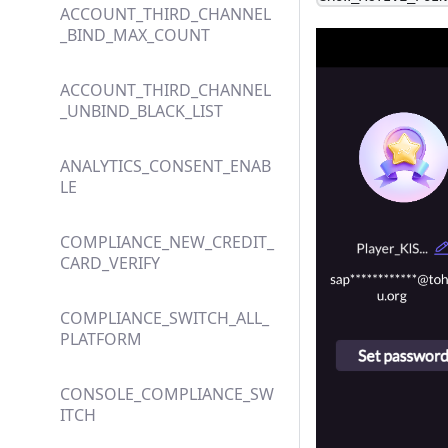
ACCOUNT_THIRD_CHANNEL
_BIND_MAX_COUNT
ACCOUNT_THIRD_CHANNEL
_UNBIND_BLACK_LIST
ANALYTICS_CONSENT_ENAB
LE
COMPLIANCE_NEW_CREDIT_
CARD_VERIFY
COMPLIANCE_SWITCH_ALL_
PLATFORM
CONSOLE_COMPLIANCE_SW
ITCH