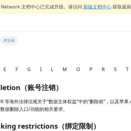
er Network 文档中心已完成升级。请访问
新版文档中心
获取最
术语表
E
F
G
I
L
M
O
P
R
S
T
deletion（账号注销）
R 等海外法律法规关于“数据主体权益”中的“删除权”，以及苹果 Ap
内置数据删除入口/功能的相关要求。
inking restrictions（绑定限制）