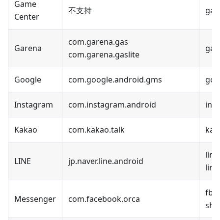
Game
不支持
gam
Center
com.garena.gas
Garena
gar
com.garena.gaslite
Google
com.google.android.gms
goo
Instagram
com.instagram.android
ins
Kakao
com.kakao.talk
kaka
line
LINE
jp.naver.line.android
line
fb-
Messenger
com.facebook.orca
shar