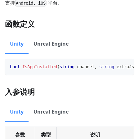
支持
平台。
Android, iOS
函数定义
Unity
Unreal Engine
bool
IsAppInstalled
(
string
 channel
,
string
 extraJson
入参说明
Unity
Unreal Engine
参数
类型
说明