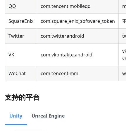
QQ
com.tencent.mobileqq
mqq
SquareEnix
com.square_enix_software_token
不
Twitter
com.twitter.android
twit
vk:/
VK
com.vkontakte.android
vk-s
WeChat
com.tencent.mm
wec
支持的平台
Unity
Unreal Engine