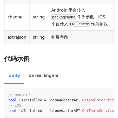
Android 平台传入
channel
string
作为参数，iOS
packageName
平台传入
作为参数
URLScheme
extraJson
string
扩展字段
代码示例
Unity
Unreal Engine
// Android
bool
 isInstalled 
=
 UnionAdapterAPI
.
GetToolsService
(
)
// iOS  
bool
 isInstalled 
=
 UnionAdapterAPI
.
GetToolsService
(
)