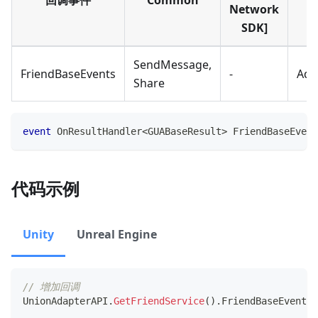
回调事件
Common
Network
M
SDK]
SendMessage,
FriendBaseEvents
-
Add
Share
event
OnResultHandler
<
GUABaseResult
>
 FriendBaseEvent
代码示例
Unity
Unreal Engine
// 增加回调
UnionAdapterAPI
.
GetFriendService
(
)
.
FriendBaseEvents 