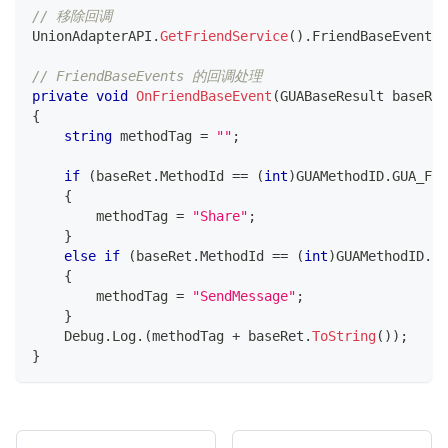
// 移除回调
UnionAdapterAPI
.
GetFriendService
(
)
.
FriendBaseEvents 
// FriendBaseEvents 的回调处理
private
void
OnFriendBaseEvent
(
GUABaseResult
 baseRet
{
string
 methodTag 
=
""
;
if
(
baseRet
.
MethodId 
==
(
int
)
GUAMethodID
.
GUA_FRI
{
        methodTag 
=
"Share"
;
}
else
if
(
baseRet
.
MethodId 
==
(
int
)
GUAMethodID
.
GU
{
        methodTag 
=
"SendMessage"
;
}
    Debug
.
Log
.
(
methodTag 
+
 baseRet
.
ToString
(
)
)
;
}