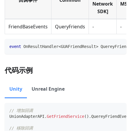
回调事件
Common
Network
MSD
SDK]
FriendBaseEvents
QueryFriends
-
-
event
OnResultHandler
<
GUAFriendResult
>
 QuereyFriendE
代码示例
Unity
Unreal Engine
// 增加回调
UnionAdapterAPI
.
GetFriendService
(
)
.
QuereyFriendEvent
// 移除回调