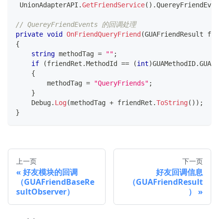
 UnionAdapterAPI
.
GetFriendService
(
)
.
QuereyFriendEven
// QuereyFriendEvents 的回调处理
private
void
OnFriendQueryFriend
(
GUAFriendResult
 fri
{
string
 methodTag 
=
""
;
if
(
friendRet
.
MethodId 
==
(
int
)
GUAMethodID
.
GUA_F
{
        methodTag 
=
"QueryFriends"
;
}
    Debug
.
Log
(
methodTag 
+
 friendRet
.
ToString
(
)
)
;
}
上一页
下一页
好友模块的回调
好友回调信息
（GUAFriendBaseRe
（GUAFriendResult
sultObserver）
）