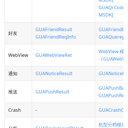
MSDK]
GUAQrCodeRe
MSDK]
GUAFriendResult
GUAFriendBa
好友
GUAFriendReqInfo
GUAQuereyFr
WebView 
WebView
GUAWebViewRet
（GUAWebVie
通知
GUANoticeResult
GUANoticeRe
GUAPushBase
推送
GUAPushResult
GUAPushResu
Crash
-
GUACrashObs
机型分档模块