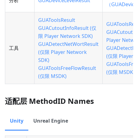
分析
GUADeviceLevelResult
（GUADeviceL
GUAToolsResult
GUAToolsRes
GUACutoutInfoResult (仅
GUACutoutIn
限 Player Network SDK)
Player Netwo
GUADetectNetWortResult
工具
GUADetectNe
(仅限 Player Network
(仅限 Player 
SDK)
GUAToolsFre
GUAToolsFreeFlowResult
(仅限 MSDK)
(仅限 MSDK)
适配层 MethodID Names
Unity
Unreal Engine