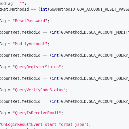
hodTag 
=
""
;
tRet
.
MethodId 
==
(
int
)
GUAMethodID
.
GUA_ACCOUNT_RESET_PASS
Tag 
=
"ResetPassword"
;
ccountRet
.
MethodId 
==
(
int
)
GUAMethodID
.
GUA_ACCOUNT_MODIF
Tag 
=
"ModifyAccount"
;
ccountRet
.
MethodId 
==
(
int
)
GUAMethodID
.
GUA_ACCOUNT_QUERY
Tag 
=
"QueryRegisterStatus"
;
ccountRet
.
MethodId 
==
(
int
)
GUAMethodID
.
GUA_ACCOUNT_QUERY
Tag 
=
"QueryVerifyCodeStatus"
;
ccountRet
.
MethodId 
==
(
int
)
GUAMethodID
.
GUA_ACCOUNT_QUERY
Tag 
=
"QueryIsReceiveEmail"
;
"OnLoginResultEvent start format json"
)
;