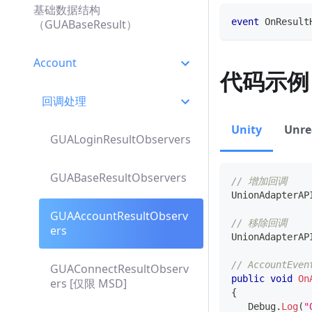
基础数据结构
event
OnResult
（GUABaseResult）
Account
代码示例
回调处理
Unity
Unre
GUALoginResultObservers
GUABaseResultObservers
// 增加回调
UnionAdapterAP
GUAAccountResultObserv
// 移除回调
ers
UnionAdapterAP
// AccountEv
GUAConnectResultObserv
public
void
On
ers [仅限 MSD]
{
   Debug
.
Log
(
"