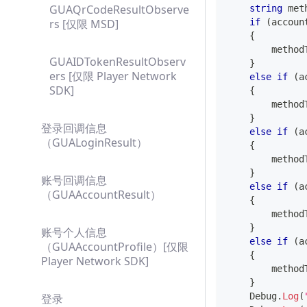
GUAQrCodeResultObserve
string
 met
rs [仅限 MSD]
if
(
accoun
{
        method
GUAIDTokenResultObserv
}
ers [仅限 Player Network
else
if
(
a
SDK]
{
        method
}
登录回调信息
else
if
(
a
（GUALoginResult）
{
        method
}
账号回调信息
else
if
(
a
（GUAAccountResult）
{
        method
}
账号个人信息
else
if
(
a
（GUAAccountProfile）[仅限
{
Player Network SDK]
        method
}
    Debug
.
Log
(
登录