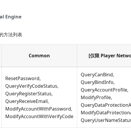
al Engine
的方法列表
Common
[仅限 Player Netwo
QueryCanBind,
ResetPassword,
QueryBindInfo,
QueryVerifyCodeStatus,
QueryAccountProfile,
QueryRegisterStatus,
ModifyProfile,
QueryReceiveEmail,
QueryDataProtectionA
ModifyAccountWithPassword,
ModifyDataProtection
ModifyAccountWithVerifyCode
QueryUserNameStatu