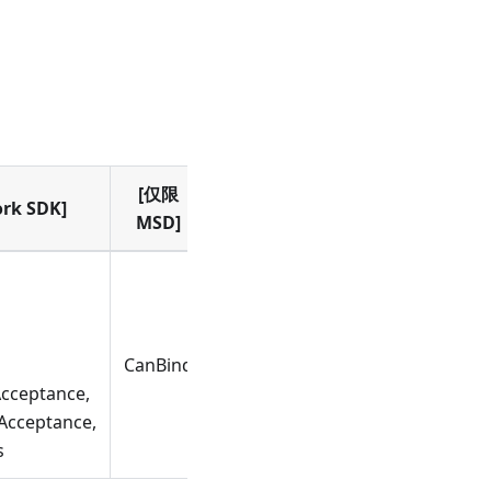
[仅限
rk SDK]
MSD]
CanBind
cceptance,
Acceptance,
s