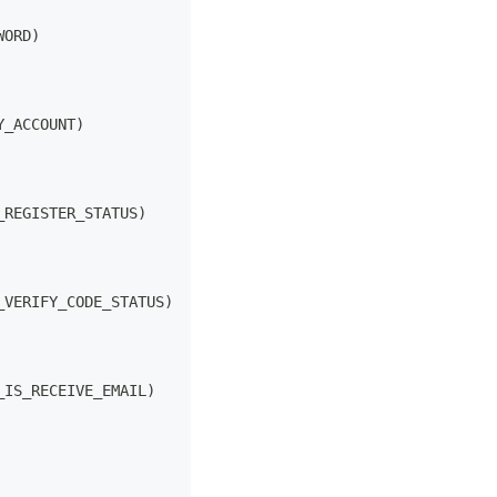
WORD
)
Y_ACCOUNT
)
_REGISTER_STATUS
)
_VERIFY_CODE_STATUS
)
_IS_RECEIVE_EMAIL
)