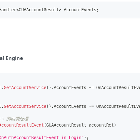
Handler
<
GUAAccountResult
>
 AccountEvents
;
al Engine
I
.
GetAccountService
(
)
.
AccountEvents 
+=
 OnAccountResultEv
I
.
GetAccountService
(
)
.
AccountEvents 
-=
 OnAccountResultEv
ents 的回调处理
AccountResultEvent
(
GUAAccountResult
 accountRet
)
OnAuthAccountResultEvent in Login"
)
;