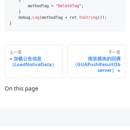
{
        methodTag 
=
"DeleteTag"
;
}
    Debug
.
Log
(
methodTag 
+
 ret
.
ToString
(
)
)
;
}
上一页
下一页
加载公告信息
推送模块的回调
（LoadNoticeData）
（GUAPushResultOb
server）