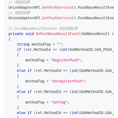
// 增加回调
UnionAdapterAPI
.
GetPushService
(
)
.
PushBaseResultEvent
// 移除回调
UnionAdapterAPI
.
GetPushService
(
)
.
PushBaseResultEvent
// PushBaseResultEvents 的回调处理
private
void
OnPushBaseResultEvent
(
GUABaseResult
 ret
{
string
 methodTag 
=
""
;
if
(
ret
.
MethodId 
==
(
int
)
GUAMethodID
.
GUA_PUSH_RE
{
        methodTag 
=
"RegisterPush"
;
}
else
if
(
ret
.
MethodId 
==
(
int
)
GUAMethodID
.
GUA_PU
{
        methodTag 
=
"UnregisterPush"
;
}
else
if
(
ret
.
MethodId 
==
(
int
)
GUAMethodID
.
GUA_PU
{
        methodTag 
=
"SetTag"
;
}
else
if
(
ret
.
MethodId 
==
(
int
)
GUAMethodID
.
GUA_PU