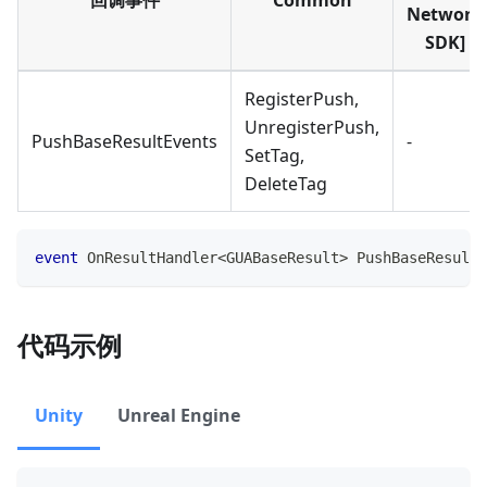
回调事件
Common
Network
SDK]
RegisterPush,
UnregisterPush,
PushBaseResultEvents
-
SetTag,
DeleteTag
event
OnResultHandler
<
GUABaseResult
>
 PushBaseResultE
代码示例
Unity
Unreal Engine