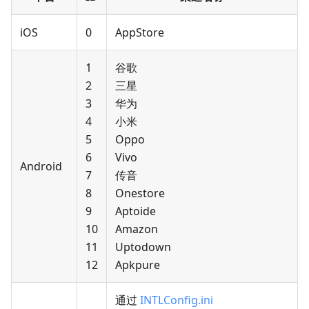
iOS
0
AppStore
1
谷歌
2
三星
3
华为
4
小米
5
Oppo
6
Vivo
Android
7
传音
8
Onestore
9
Aptoide
10
Amazon
11
Uptodown
12
Apkpure
通过
INTLConfig.ini