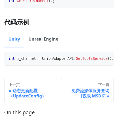
int
GetStoreChannel
(
)
;
代码示例
Unity
Unreal Engine
int
 m_channel 
=
 UnionAdapterAPI
.
GetToolsService
(
)
.
Ge
上一页
下一页
动态更新配置
免费流媒体服务查询
（UpdateConfig）
[仅限 MSDK]