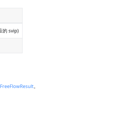
的 svip)
FreeFlowResult
。