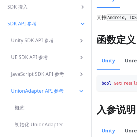
SDK 接入
支持
Android, iOS
SDK API 参考
函数定义
Unity SDK API 参考
UE SDK API 参考
Unity
Unre
JavaScript SDK API 参考
bool
GetFreeFl
UnionAdapter API 参考
入参说明
概览
初始化 UnionAdapter
Unity
Unre