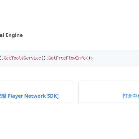
al Engine
I
.
GetToolsService
(
)
.
GetFreeFlowInfo
(
)
;
Player Network SDK]
打开中央