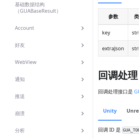
基础数据结构
（GUABaseResult）
参数
类
Account
key
str
好友
extraJson
str
WebView
回调处理
通知
回调处理接口是
G
推送
Unity
Unre
崩溃
回调 ID 是
分析
GUA_TO