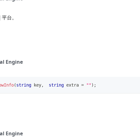
平台。
al Engine
owInfo
(
string
 key
,
string
 extra 
=
""
)
;
al Engine