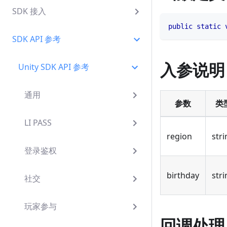
SDK 接入
public
static
SDK API 参考
入参说明
Unity SDK API 参考
通用
参数
类
LI PASS
region
stri
登录鉴权
birthday
stri
社交
玩家参与
回调处理