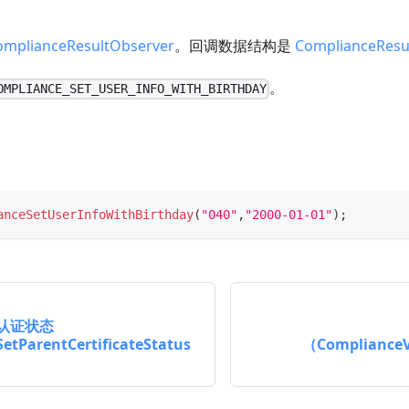
omplianceResultObserver
。回调数据结构是
ComplianceResu
。
OMPLIANCE_SET_USER_INFO_WITH_BIRTHDAY
anceSetUserInfoWithBirthday
(
"040"
,
"2000-01-01"
)
;
认证状态
tParentCertificateStatus
（ComplianceV