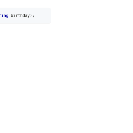
ring
 birthday
)
;