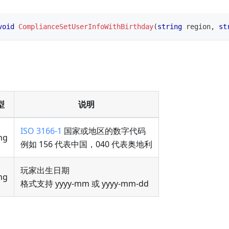
void
ComplianceSetUserInfoWithBirthday
(
string
 region
,
st
型
说明
ISO 3166-1
国家或地区的数字代码
ng
例如 156 代表中国，040 代表奥地利
玩家出生日期
ng
格式支持 yyyy-mm 或 yyyy-mm-dd