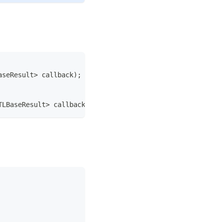
aseResult
>
 callback
)
;
TLBaseResult
>
 callback
)
;