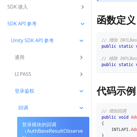
SDK 接入
函数定义
SDK API 参考
Unity SDK API 参考
// 增加 INTLB
public
static
通用
// 移除 INTLBa
public
static
LI PASS
代码示例
登录鉴权
回调
// 增加回调
public
void
Ad
{
登录模块的回调
    INTLAPI
.
Ad
（AuthBaseResultObserve
}