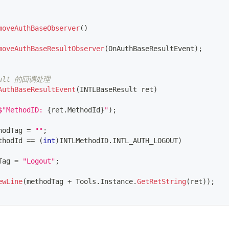
moveAuthBaseObserver
(
)
moveAuthBaseResultObserver
(
OnAuthBaseResultEvent
)
;
esult 的回调处理
AuthBaseResultEvent
(
INTLBaseResult
 ret
)
$"MethodID: 
{
ret
.
MethodId
}
"
)
;
hodTag 
=
""
;
thodId 
==
(
int
)
INTLMethodID
.
INTL_AUTH_LOGOUT
)
Tag 
=
"Logout"
;
ewLine
(
methodTag 
+
 Tools
.
Instance
.
GetRetString
(
ret
)
)
;