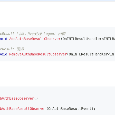
aseResult 回调，用于处理 Logout 回调
void
AddAuthBaseResultObserver
(
OnINTLResultHandler
<
INTLB
seResult 回调
void
RemoveAuthBaseResultObserver
(
OnINTLResultHandler
<
IN
dAuthBaseObserver
(
)
dAuthBaseResultObserver
(
OnAuthBaseResultEvent
)
;