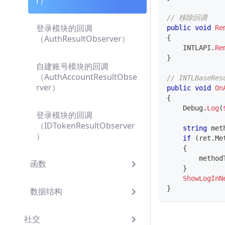
r）
// 移除回调
登录模块的回调
public
void
Re
（AuthResultObserver）
{
    INTLAPI
.
Re
}
自建账号模块的回调
（AuthAccountResultObse
// INTLBaseR
rver）
public
void
On
{
    Debug
.
Log
(
登录模块的回调
（IDTokenResultObserver
string
 met
）
if
(
ret
.
Me
{
        method
函数
}
ShowLogInN
}
数据结构
社交