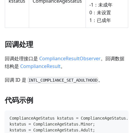
kstatus
ComplianceAgeStatus
-1：未成年
0：未设置
1：已成年
回调处理
回调处理接口是
ComplianceResultObserver
。回调数据
结构是
ComplianceResult
。
回调 ID 是
。
INTL_COMPLIANCE_SET_ADULTHOOD
代码示例
ComplianceAgeStatus
 kstatus 
=
 ComplianceAgeStatus
.
Un
kstatus 
=
 ComplianceAgeStatus
.
Minor
;
kstatus 
=
 ComplianceAgeStatus
.
Adult
;