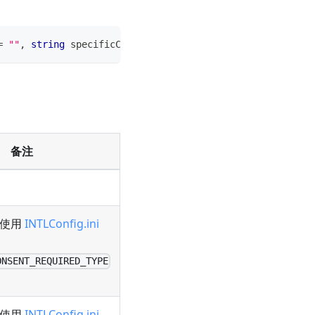
=
""
,
string
 specificChannel 
=
""
)
;
备注
时使用
INTLConfig.ini
ONSENT_REQUIRED_TYPE
时使用
INTLConfig.ini