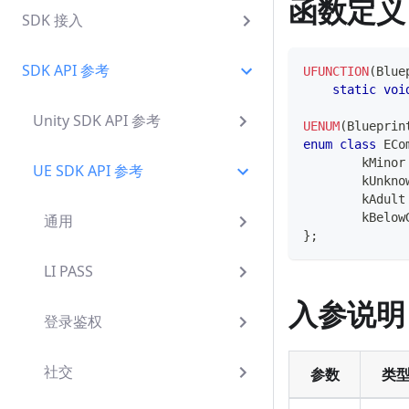
函数定义
SDK 接入
SDK API 参考
UFUNCTION
(
Blue
static
voi
Unity SDK API 参考
UENUM
(
Blueprin
enum
class
ECo
	kMinor
UE SDK API 参考
	kUnkno
	kAdult
	kBelow
通用
}
;
LI PASS
入参说明
登录鉴权
社交
参数
类