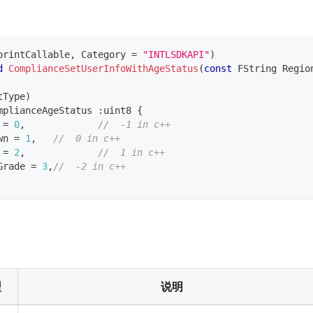
printCallable
,
 Category 
=
"INTLSDKAPI"
)
d
ComplianceSetUserInfoWithAgeStatus
(
const
 FString Regio
tType
)
mplianceAgeStatus
:
uint8
{
 
=
0
,
//  -1 in c++
wn 
=
1
,
//  0 in c++
 
=
2
,
//  1 in c++
Grade 
=
3
,
//  -2 in c++
型
说明