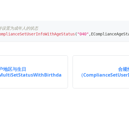
区并设置为成年人的状态
omplianceSetUserInfoWithAgeStatus
(
"040"
,
EComplianceAgeSt
户地区与生日
合规
ultiSetStatusWithBirthda
（ComplianceSetUser