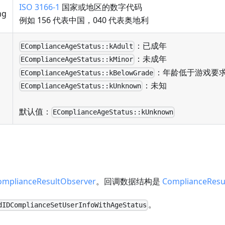
ISO 3166-1
国家或地区的数字代码
ng
例如 156 代表中国，040 代表奥地利
：已成年
EComplianceAgeStatus::kAdult
：未成年
EComplianceAgeStatus::kMinor
：年龄低于游戏要
EComplianceAgeStatus::kBelowGrade
：未知
EComplianceAgeStatus::kUnknown
默认值：
EComplianceAgeStatus::kUnknown
omplianceResultObserver
。回调数据结构是
ComplianceResu
。
dIDComplianceSetUserInfoWithAgeStatus