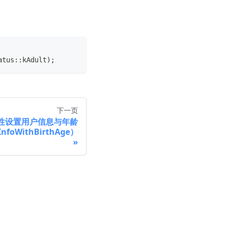
atus
::
kAdult
)
;
下一页
性设置用户信息与年龄
InfoWithBirthAge）