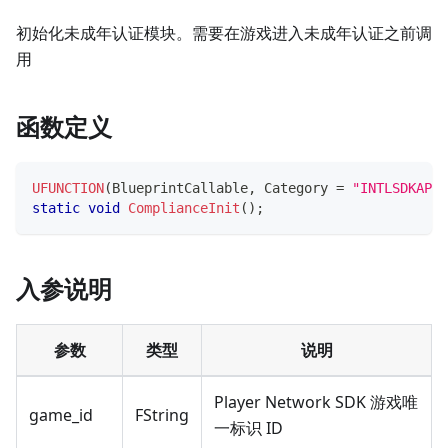
初始化未成年认证模块。需要在游戏进入未成年认证之前调
用
函数定义
UFUNCTION
(
BlueprintCallable
,
 Category 
=
"INTLSDKAPI"
static
void
ComplianceInit
(
)
;
入参说明
参数
类型
说明
Player Network SDK 游戏唯
game_id
FString
一标识 ID