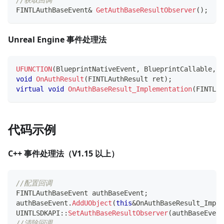
//获取回调
FINTLAuthBaseEvent
&
GetAuthBaseResultObserver
(
)
;
Unreal Engine 事件处理法
UFUNCTION
(
BlueprintNativeEvent
,
 BlueprintCallable
,
 C
void
OnAuthResult
(
FINTLAuthResult ret
)
;
virtual
void
OnAuthBaseResult_Implementation
(
FINTLAu
代码示例
C++ 事件处理法（V1.15 以上）
//配置回调
FINTLAuthBaseEvent authBaseEvent
;
authBaseEvent
.
AddUObject
(
this
&
OnAuthBaseResult_Imple
UINTLSDKAPI
::
SetAuthBaseResultObserver
(
authBaseEvent
//清除回调