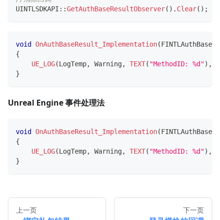
UINTLSDKAPI
::
GetAuthBaseResultObserver
(
)
.
Clear
(
)
;
void
OnAuthBaseResult_Implementation
(
FINTLAuthBaseRe
{
UE_LOG
(
LogTemp
,
 Warning
,
TEXT
(
"MethodID: %d"
)
,
 r
}
Unreal Engine 事件处理法
void
OnAuthBaseResult_Implementation
(
FINTLAuthBaseRe
{
UE_LOG
(
LogTemp
,
 Warning
,
TEXT
(
"MethodID: %d"
)
,
 r
}
上一页
下一页