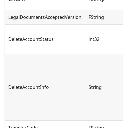
LegalDocumentsAcceptedVersion
FString
DeleteAccountStatus
int32
DeleteAccountInfo
String
TransferCode
FString