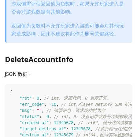
游戏侧需评估返回值为负数时，如果允许玩家进入是
否会对游戏数据有其他影响。
返回值为负数时不允许玩家进入游戏可能会对其他玩
家造成影响，因此不建议将此作为删号关键路径。
DeleteAccountInfo
JSON 数据：
{
"ret"
:
0
,
// int, 返回代码，0 表示正常。
"err_code"
:
-10
,
// int,Player Network SD
"msg"
:
""
,
// 错误信息，请求成功时为空 
"status"
:
0
,
// int, 0: 没有记录或账号注销被取消
"created_at"
:
12345678
,
// int64, 账号注销请求
"target_destroy_at"
:
12345678
,
//执行账号注销的时间
"destroy_at"
:
12345679
// int64，账号实际被删除的