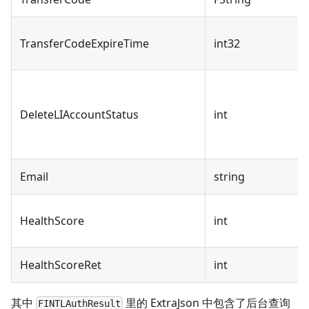
TransferCodeExpireTime
int32
DeleteLIAccountStatus
int
Email
string
HealthScore
int
HealthScoreRet
int
其中
里的 ExtraJson 中包含了后台查询
FINTLAuthResult