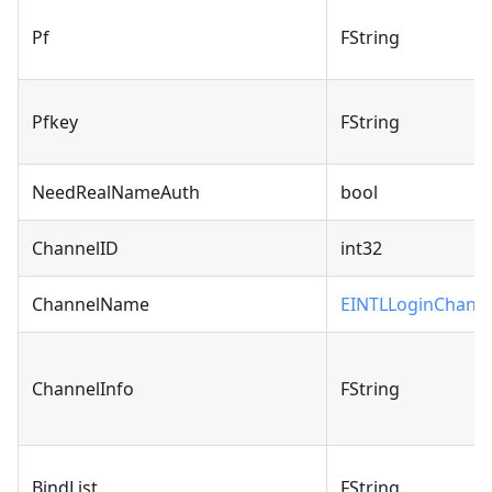
Pf
FString
Pfkey
FString
NeedRealNameAuth
bool
ChannelID
int32
ChannelName
EINTLLoginChann
ChannelInfo
FString
BindList
FString