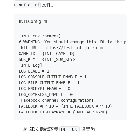
文件。
LConfig.ini
INTLConfig.ini
[INTL environment]
# WARNING: You should change this URL to the pro
INTL_URL = https://test.intlgame.com
GAME_ID = {INTL_GAME_ID}
SDK_KEY = {INTL_SDK_KEY}
[INTL Log]
LOG_LEVEL = 1
LOG_CONSOLE_OUTPUT_ENABLE = 1
LOG_FILE_OUTPUT_ENABLE = 1
LOG_ENCRYPT_ENABLE = 0
LOG_COMPRESS_ENABLE = 0
[Facebook channel configuration]
FACEBOOK_APP_ID = {INTL_FACEBOOK_APP_ID}
FACEBOOK_DISPLAYNAME = {INTL_APP_NAME} 
将 SDK 后端环境
设置为
INTL_URL