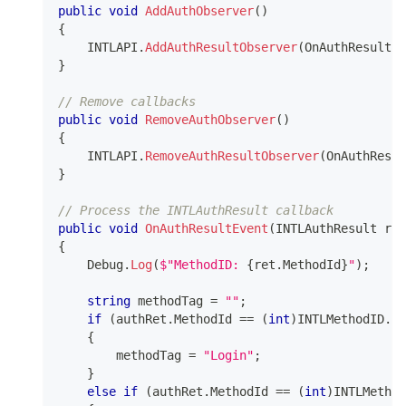
public
void
AddAuthObserver
(
)
{
    INTLAPI
.
AddAuthResultObserver
(
OnAuthResultEv
}
// Remove callbacks
public
void
RemoveAuthObserver
(
)
{
    INTLAPI
.
RemoveAuthResultObserver
(
OnAuthResul
}
// Process the INTLAuthResult callback
public
void
OnAuthResultEvent
(
INTLAuthResult
 ret
{
    Debug
.
Log
(
$"MethodID: 
{
ret
.
MethodId
}
"
)
;
string
 methodTag 
=
""
;
if
(
authRet
.
MethodId 
==
(
int
)
INTLMethodID
.
IN
{
        methodTag 
=
"Login"
;
}
else
if
(
authRet
.
MethodId 
==
(
int
)
INTLMethod