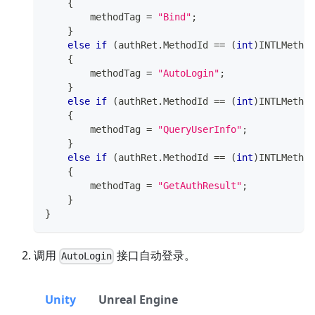
{
        methodTag 
=
"Bind"
;
}
else
if
(
authRet
.
MethodId 
==
(
int
)
INTLMethod
{
        methodTag 
=
"AutoLogin"
;
}
else
if
(
authRet
.
MethodId 
==
(
int
)
INTLMethod
{
        methodTag 
=
"QueryUserInfo"
;
}
else
if
(
authRet
.
MethodId 
==
(
int
)
INTLMethod
{
        methodTag 
=
"GetAuthResult"
;
}
}
调用
接口自动登录。
AutoLogin
Unity
Unreal Engine