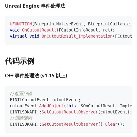
Unreal Engine 事件处理法
UFUNCTION
(
BlueprintNativeEvent
,
 BlueprintCallable
,
 C
void
OnCutoutResult
(
FCutoutInfoResult ret
)
;
virtual
void
OnCutoutResult_Implementation
(
FCutoutIn
代码示例
C++ 事件处理法 (v1.15 以上)
//配置回调
FINTLCutoutEvent cutoutEvent
;
cutoutEvent
.
AddUObject
(
this
,
&
OnCutoutResult_Impleme
UINTLSDKAPI
::
SetCutoutResultObserver
(
cutoutEvent
)
;
//清除回调
UINTLSDKAPI
::
GetCutoutResultObserver
(
)
.
Clear
(
)
;