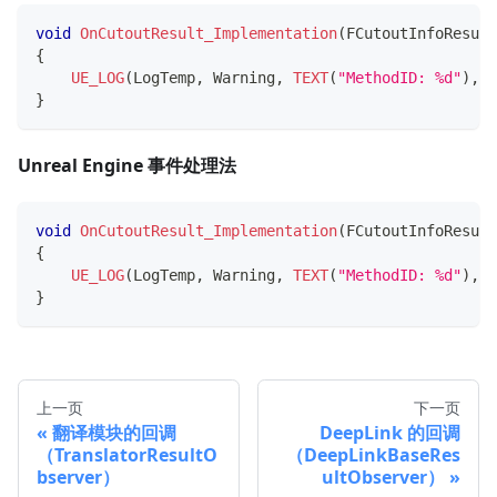
void
OnCutoutResult_Implementation
(
FCutoutInfoResult
{
UE_LOG
(
LogTemp
,
 Warning
,
TEXT
(
"MethodID: %d"
)
,
 r
}
Unreal Engine 事件处理法
void
OnCutoutResult_Implementation
(
FCutoutInfoResult
{
UE_LOG
(
LogTemp
,
 Warning
,
TEXT
(
"MethodID: %d"
)
,
 r
}
上一页
下一页
翻译模块的回调
DeepLink 的回调
（TranslatorResultO
（DeepLinkBaseRes
bserver）
ultObserver）