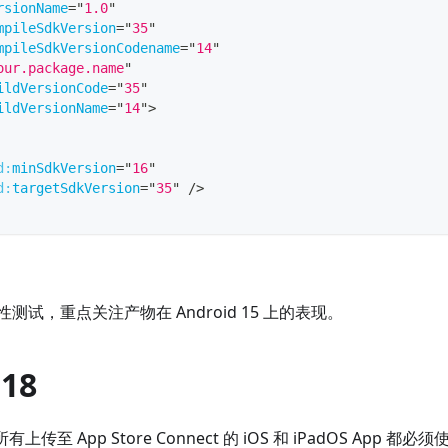
rsionName
=
"
1.0
"
mpileSdkVersion
=
"
35
"
mpileSdkVersionCodename
=
"
14
"
our.package.name
"
ildVersionCode
=
"
35
"
ildVersionName
=
"
14
"
>
d:
minSdkVersion
=
"
16
"
d:
targetSdkVersion
=
"
35
"
/>
试，重点关注产物在 Android 15 上的表现。
18
传至 App Store Connect 的 iOS 和 iPadOS App 都必须使