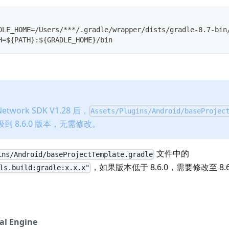
DLE_HOME=/Users/***/.gradle/wrapper/dists/gradle-8.7-bin
H=${PATH}:${GRADLE_HOME}/bin
etwork SDK V1.28 后，
Assets/Plugins/Android/baseProjec
级到 8.6.0 版本，无需修改。
文件中的
ins/Android/baseProjectTemplate.gradle
，如果版本低于 8.6.0，需要修改至 8
ls.build:gradle:x.x.x"
al Engine