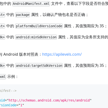
在包中的
文件中，查看以下字段是否符合
AndroidManifest.xml
中的
属性，以确认产物包名是否正确；
st>
package
中的
属性，其值预期应为 35；
st>
platformBuildVersionCode
中的
属性，其值应为业务所支持的最低 A
dk>
android:minSdkVersion
I 与 Android 版本对照表：
https://apilevels.com/
中的
属性，其值预期应为 35；
dk>
android:targetSdkVersion
示例：
xml
nifest-->
oid
=
"
http://schemas.android.com/apk/res/android
"
rsionCode
=
"
1
"