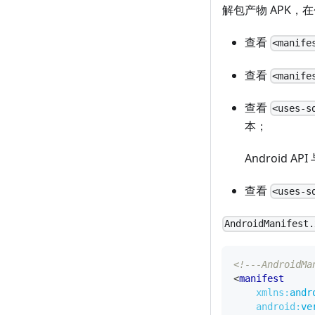
解包产物 APK，
查看
<manife
查看
<manife
查看
<uses-s
本；
Android AP
查看
<uses-s
AndroidManifest.
<!---AndroidMa
<
manifest
xmlns:
andr
android:
ve