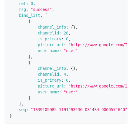
ret
:
0
,
msg
:
"success"
,
bind_list
:
[
{
channel_info
:
{
}
,
channelid
:
28
,
is_primary
:
0
,
picture_url
:
"https://www.google.com/Ima
user_name
:
"user"
}
,
{
channel_info
:
{
}
,
channelid
:
4
,
is_primary
:
0
,
picture_url
:
"https://www.google.com/Ima
user_name
:
"user"
}
]
,
seq
:
"1639105985-1191493130-031434-0000571640"
,
}