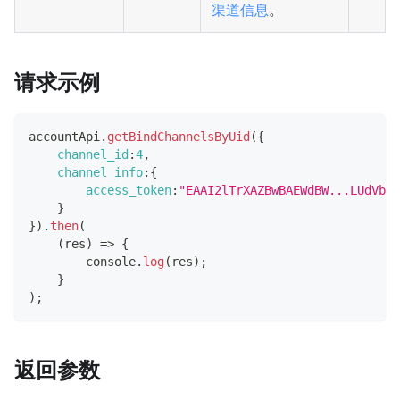
渠道信息
。
请求示例
accountApi
.
getBindChannelsByUid
(
{
channel_id
:
4
,
channel_info
:
{
access_token
:
"EAAI2lTrXAZBwBAEWdBW...LUdVblu
}
}
)
.
then
(
(
res
)
=>
{
console
.
log
(
res
)
;
}
)
;
返回参数