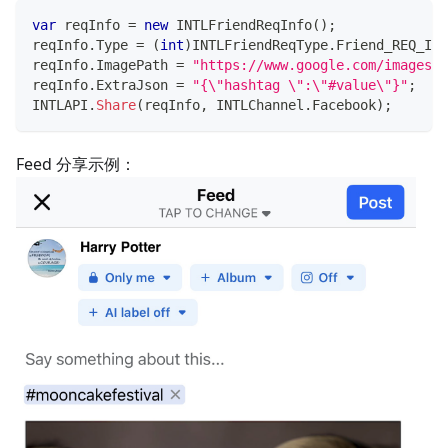
var
 reqInfo 
=
new
INTLFriendReqInfo
(
)
;
reqInfo
.
Type 
=
(
int
)
INTLFriendReqType
.
Friend_REQ_IMA
reqInfo
.
ImagePath 
=
"https://www.google.com/images/b
reqInfo
.
ExtraJson 
=
"{\"hashtag \":\"#value\"}"
;
INTLAPI
.
Share
(
reqInfo
,
 INTLChannel
.
Facebook
)
;
Feed 分享示例：