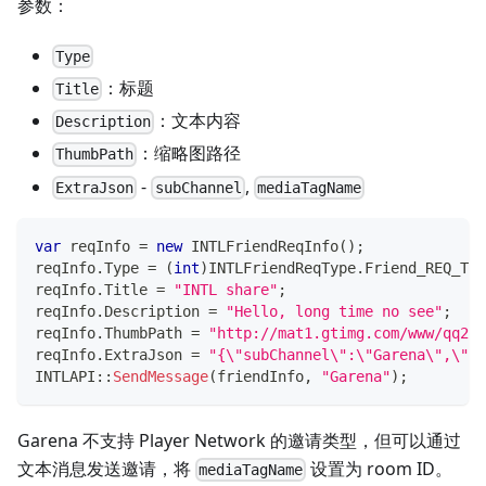
参数：
Type
：标题
Title
：文本内容
Description
：缩略图路径
ThumbPath
-
,
ExtraJson
subChannel
mediaTagName
var
 reqInfo 
=
new
INTLFriendReqInfo
(
)
;
reqInfo
.
Type 
=
(
int
)
INTLFriendReqType
.
Friend_REQ_TEX
reqInfo
.
Title 
=
"INTL share"
;
reqInfo
.
Description 
=
"Hello, long time no see"
;
reqInfo
.
ThumbPath 
=
"http://mat1.gtimg.com/www/qq201
reqInfo
.
ExtraJson 
=
"{\"subChannel\":\"Garena\",\"me
INTLAPI
::
SendMessage
(
friendInfo
,
"Garena"
)
;
Garena 不支持 Player Network 的邀请类型，但可以通过
文本消息发送邀请，将
设置为 room ID。
mediaTagName