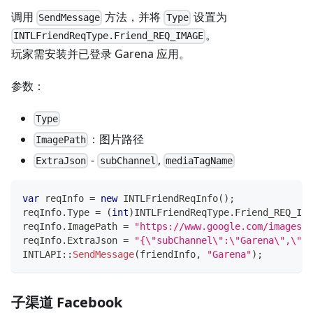
调用
方法，并将
设置为
SendMessage
Type
。
INTLFriendReqType.Friend_REQ_IMAGE
玩家需安装并已登录 Garena 应用。
参数：
Type
：图片路径
ImagePath
-
,
ExtraJson
subChannel
mediaTagName
var
 reqInfo 
=
new
INTLFriendReqInfo
(
)
;
reqInfo
.
Type 
=
(
int
)
INTLFriendReqType
.
Friend_REQ_IMA
reqInfo
.
ImagePath 
=
"https://www.google.com/images/b
reqInfo
.
ExtraJson 
=
"{\"subChannel\":\"Garena\",\"me
INTLAPI
::
SendMessage
(
friendInfo
,
"Garena"
)
;
子渠道 Facebook