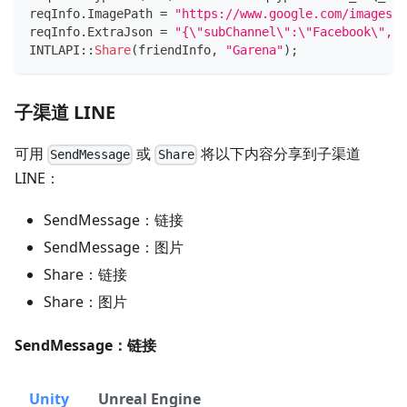
reqInfo
.
ImagePath 
=
"https://www.google.com/images/b
reqInfo
.
ExtraJson 
=
"{\"subChannel\":\"Facebook\",\"
INTLAPI
::
Share
(
friendInfo
,
"Garena"
)
;
子渠道 LINE
可用
或
将以下内容分享到子渠道
SendMessage
Share
LINE：
SendMessage：链接
SendMessage：图片
Share：链接
Share：图片
SendMessage：链接
Unity
Unreal Engine