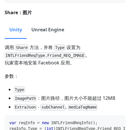
Share：图片
Unity
Unreal Engine
调用
方法，并将
设置为
Share
Type
。
INTLFriendReqType.Friend_REQ_IMAGE
玩家需本地安装 Facebook 应用。
参数：
Type
：图片路径，图片大小不能超过 12MB
ImagePath
-
,
ExtraJson
subChannel
mediaTagName
var
 reqInfo 
=
new
INTLFriendReqInfo
(
)
;
reqInfo
.
Type 
=
(
int
)
INTLFriendReqType
.
Friend_REQ_IMA