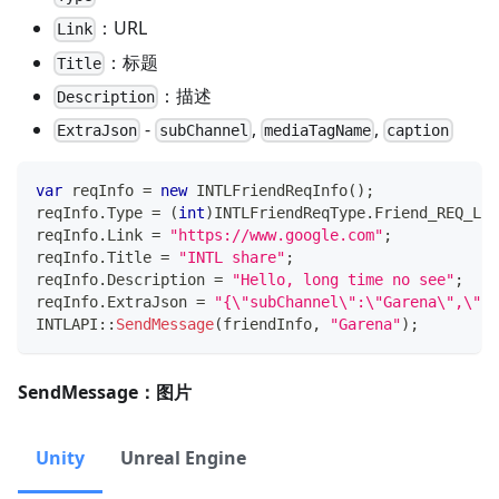
：URL
Link
：标题
Title
：描述
Description
-
,
,
ExtraJson
subChannel
mediaTagName
caption
var
 reqInfo 
=
new
INTLFriendReqInfo
(
)
;
reqInfo
.
Type 
=
(
int
)
INTLFriendReqType
.
Friend_REQ_LIN
reqInfo
.
Link 
=
"https://www.google.com"
;
reqInfo
.
Title 
=
"INTL share"
;
reqInfo
.
Description 
=
"Hello, long time no see"
;
reqInfo
.
ExtraJson 
=
"{\"subChannel\":\"Garena\",\"me
INTLAPI
::
SendMessage
(
friendInfo
,
"Garena"
)
;
SendMessage：图片
Unity
Unreal Engine