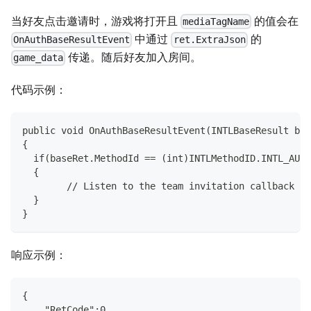
当好友点击邀请时，游戏将打开且
的值会在
mediaTagName
中通过
的
OnAuthBaseResultEvent
ret.ExtraJson
传递。随后好友加入房间。
game_data
代码示例：
public void OnAuthBaseResultEvent(INTLBaseResult bas
{
  if(baseRet.MethodId == (int)INTLMethodID.INTL_AUTH
  {
        // Listen to the team invitation callback
  }
}
响应示例：
{
    "RetCode":0,