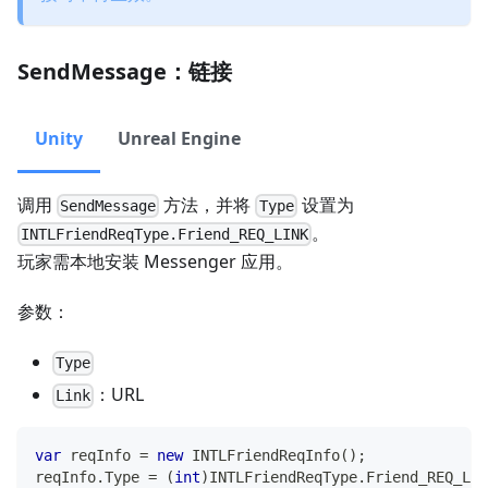
SendMessage：链接
Unity
Unreal Engine
调用
方法，并将
设置为
SendMessage
Type
。
INTLFriendReqType.Friend_REQ_LINK
玩家需本地安装 Messenger 应用。
参数：
Type
：URL
Link
var
 reqInfo 
=
new
INTLFriendReqInfo
(
)
;
reqInfo
.
Type 
=
(
int
)
INTLFriendReqType
.
Friend_REQ_LIN