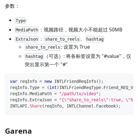
参数：
Type
：视频路径，视频大小不能超过 50MB
MediaPath
：
、
ExtraJson
share_to_reels
hashtag
: 设置为 True
share_to_reels
（可选）: 将各标签设置为 "#value"，仅
hashtag
突出显示第一个 "#"
var
 reqInfo 
=
new
INTLFriendReqInfo
(
)
;
reqInfo
.
Type 
=
(
int
)
INTLFriendReqType
.
Friend_REQ_VID
reqInfo
.
MediaPath 
=
"/path/to/video"
;
reqInfo
.
ExtraJson 
=
"{\"share_to_reels\":true, \"has
INTLAPI
.
Share
(
reqInfo
,
 INTLChannel
.
Facebook
)
;
Garena