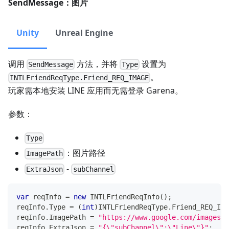
SendMessage：图片
Unity
Unreal Engine
调用
方法，并将
设置为
SendMessage
Type
。
INTLFriendReqType.Friend_REQ_IMAGE
玩家需本地安装 LINE 应用而无需登录 Garena。
参数：
Type
：图片路径
ImagePath
-
ExtraJson
subChannel
var
 reqInfo 
=
new
INTLFriendReqInfo
(
)
;
reqInfo
.
Type 
=
(
int
)
INTLFriendReqType
.
Friend_REQ_IMA
reqInfo
.
ImagePath 
=
"https://www.google.com/images/b
reqInfo
.
ExtraJson 
=
"{\"subChannel\":\"Line\"}"
;