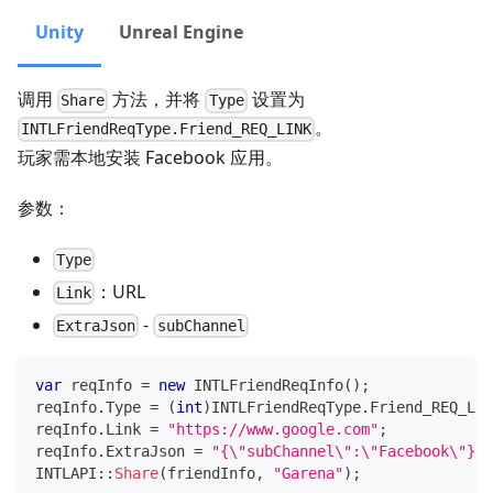
Unity
Unreal Engine
调用
方法，并将
设置为
Share
Type
。
INTLFriendReqType.Friend_REQ_LINK
玩家需本地安装 Facebook 应用。
参数：
Type
：URL
Link
-
ExtraJson
subChannel
var
 reqInfo 
=
new
INTLFriendReqInfo
(
)
;
reqInfo
.
Type 
=
(
int
)
INTLFriendReqType
.
Friend_REQ_LIN
reqInfo
.
Link 
=
"https://www.google.com"
;
reqInfo
.
ExtraJson 
=
"{\"subChannel\":\"Facebook\"}"
;
INTLAPI
::
Share
(
friendInfo
,
"Garena"
)
;