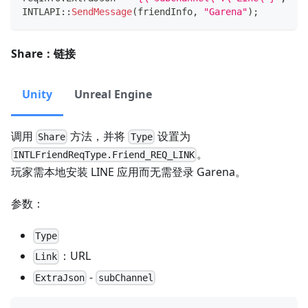
INTLAPI
::
SendMessage
(
friendInfo
,
"Garena"
)
;
Share：链接
Unity
Unreal Engine
调用
方法，并将
设置为
Share
Type
。
INTLFriendReqType.Friend_REQ_LINK
玩家需本地安装 LINE 应用而无需登录 Garena。
参数：
Type
：URL
Link
-
ExtraJson
subChannel