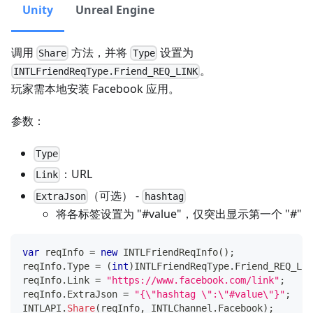
Unity
Unreal Engine
调用
方法，并将
设置为
Share
Type
。
INTLFriendReqType.Friend_REQ_LINK
玩家需本地安装 Facebook 应用。
参数：
Type
：URL
Link
（可选） -
ExtraJson
hashtag
将各标签设置为 "#value"，仅突出显示第一个 "#"
var
 reqInfo 
=
new
INTLFriendReqInfo
(
)
;
reqInfo
.
Type 
=
(
int
)
INTLFriendReqType
.
Friend_REQ_LIN
reqInfo
.
Link 
=
"https://www.facebook.com/link"
;
reqInfo
.
ExtraJson 
=
"{\"hashtag \":\"#value\"}"
;
INTLAPI
.
Share
(
reqInfo
,
 INTLChannel
.
Facebook
)
;