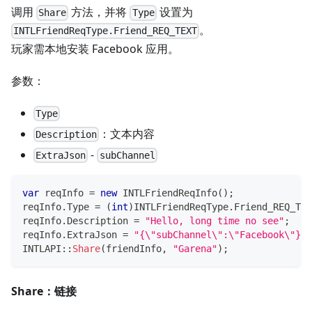
调用
方法，并将
设置为
Share
Type
。
INTLFriendReqType.Friend_REQ_TEXT
玩家需本地安装 Facebook 应用。
参数：
Type
：文本内容
Description
-
ExtraJson
subChannel
var
 reqInfo 
=
new
INTLFriendReqInfo
(
)
;
reqInfo
.
Type 
=
(
int
)
INTLFriendReqType
.
Friend_REQ_TEX
reqInfo
.
Description 
=
"Hello, long time no see"
;
reqInfo
.
ExtraJson 
=
"{\"subChannel\":\"Facebook\"}"
;
INTLAPI
::
Share
(
friendInfo
,
"Garena"
)
;
Share：链接