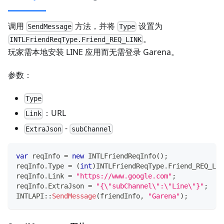
调用
方法，并将
设置为
SendMessage
Type
。
INTLFriendReqType.Friend_REQ_LINK
玩家需本地安装 LINE 应用而无需登录 Garena。
参数：
Type
：URL
Link
-
ExtraJson
subChannel
var
 reqInfo 
=
new
INTLFriendReqInfo
(
)
;
reqInfo
.
Type 
=
(
int
)
INTLFriendReqType
.
Friend_REQ_LIN
reqInfo
.
Link 
=
"https://www.google.com"
;
reqInfo
.
ExtraJson 
=
"{\"subChannel\":\"Line\"}"
;
INTLAPI
::
SendMessage
(
friendInfo
,
"Garena"
)
;