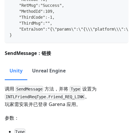
    "RetMsg":"Success",
    "MethodId":109,
    "ThirdCode":-1,
    "ThirdMsg":"",
    "ExtraJson":"{\"params\":\"{\\\"platform\\\":\\\
}
SendMessage：链接
Unity
Unreal Engine
调用
方法，并将
设置为
SendMessage
Type
。
INTLFriendReqType.Friend_REQ_LINK
玩家需安装并已登录 Garena 应用。
参数：
Type