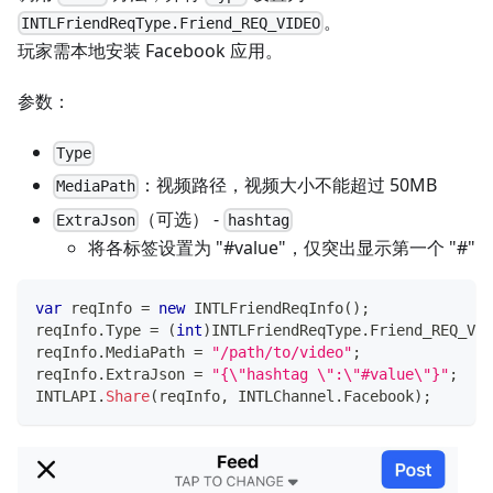
。
INTLFriendReqType.Friend_REQ_VIDEO
玩家需本地安装 Facebook 应用。
参数：
Type
：视频路径，视频大小不能超过 50MB
MediaPath
（可选） -
ExtraJson
hashtag
将各标签设置为 "#value"，仅突出显示第一个 "#"
var
 reqInfo 
=
new
INTLFriendReqInfo
(
)
;
reqInfo
.
Type 
=
(
int
)
INTLFriendReqType
.
Friend_REQ_VID
reqInfo
.
MediaPath 
=
"/path/to/video"
;
reqInfo
.
ExtraJson 
=
"{\"hashtag \":\"#value\"}"
;
INTLAPI
.
Share
(
reqInfo
,
 INTLChannel
.
Facebook
)
;