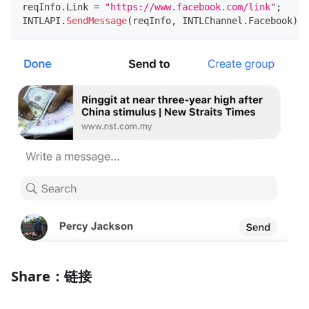
reqInfo
.
Link 
=
"https://www.facebook.com/link"
;
INTLAPI
.
SendMessage
(
reqInfo
,
 INTLChannel
.
Facebook
)
;
Share：链接