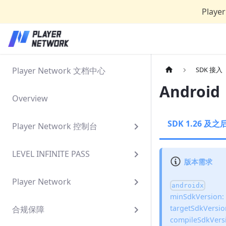
Play
Player Network 文档中心
SDK 接入
Android
Overview
SDK 1.26 及
Player Network 控制台
LEVEL INFINITE PASS
版本需求
Player Network
androidx
minSdkVersion:
targetSdkVersio
合规保障
compileSdkVersi